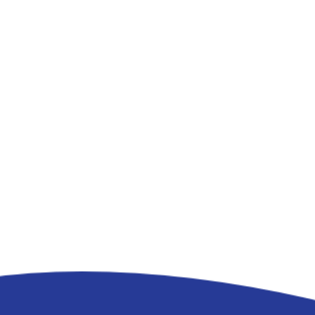
Im Mai diesen Jahres begann die vierte Klasse
im Rahmen ihrer Gruppenzeit das Thema
"Soziale Ungerechtigkeit und Kinderarmut" zu
erarbeiten. Während dieser Zeit beschäftigten
sich unsere Viertklässler unter anderem mit
Straßenkindern in Indien, sogenannten
"Restavek"...